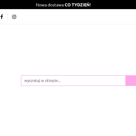
Nowa dostawa
CO TYDZIEŃ
!
ROMOCJA
Nowości
Polecane
Kontakt
Wszyst