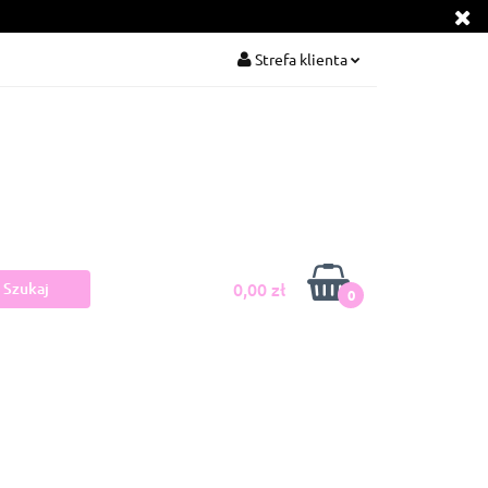
Strefa klienta
kie produkty
Zaloguj się
Zarejestruj się
Dodaj zgłoszenie
Zgody cookies
0,00 zł
0