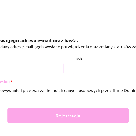
Polecane
Kontakt
Wszystkie produkty
swojego adresu e-mail oraz hasła.
dany adres e-mail będą wysłane potwierdzenia oraz zmiany statusów 
Hasło
aminu
*
owywanie i przetwarzanie moich danych osobowych przez firmę Domini
*
Rejestracja