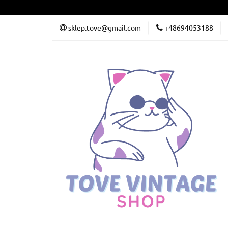
sklep.tove@gmail.com
+48694053188
Kategorie
P