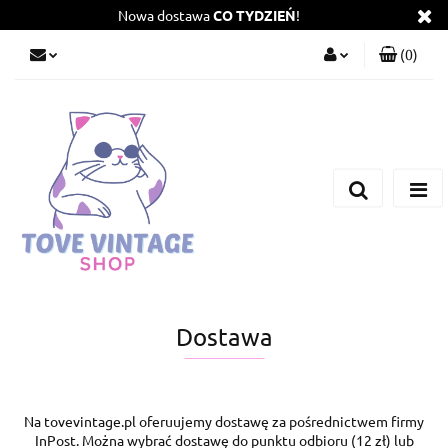
Nowa dostawa
CO TYDZIEŃ
!
(
0
)
Zaloguj się
Zarejestruj się
Dodaj zgłoszenie
Zgody cookies
Dostawa
Na tovevintage.pl oferuujemy dostawę za pośrednictwem firmy
InPost. Można wybrać dostawę do punktu odbioru (12 zł) lub