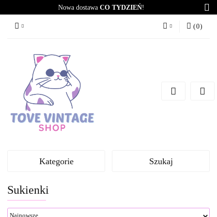
Nowa dostawa
CO TYDZIEŃ
!
(
0
)
Zaloguj się
Zarejestruj się
Dodaj zgłoszenie
Zgody cookies
Kategorie
Szukaj
Sukienki