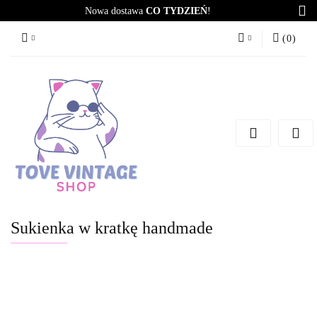
Nowa dostawa
CO TYDZIEŃ
!
(
0
)
Zaloguj się
Zarejestruj się
Dodaj zgłoszenie
Zgody cookies
Sukienka w kratkę handmade